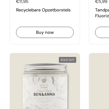
€11,95
€5,99
Recyclebare Opzetborstels
Tandpa
Fluori
Buy now
SOLD OUT