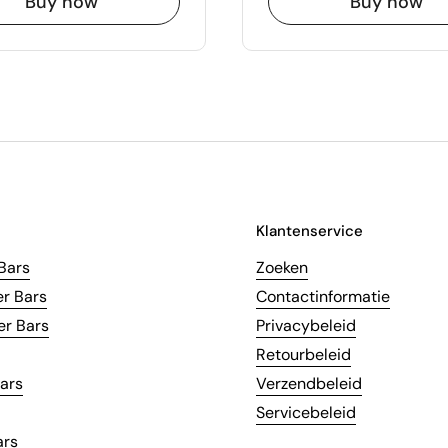
Buy now
Buy now
Klantenservice
Bars
Zoeken
er Bars
Contactinformatie
r Bars
Privacybeleid
Retourbeleid
Bars
Verzendbeleid
Servicebeleid
ars