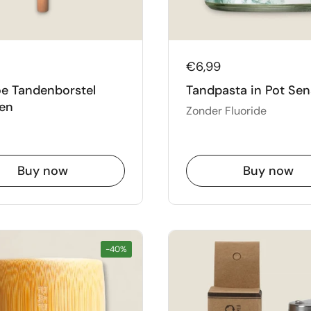
€6,99
e Tandenborstel
Tandpasta in Pot Sen
en
Zonder Fluoride
Buy now
Buy now
-40%