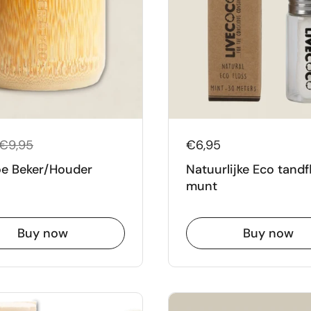
€9,95
€6,95
e Beker/Houder
Natuurlijke Eco tandf
munt
Buy now
Buy now