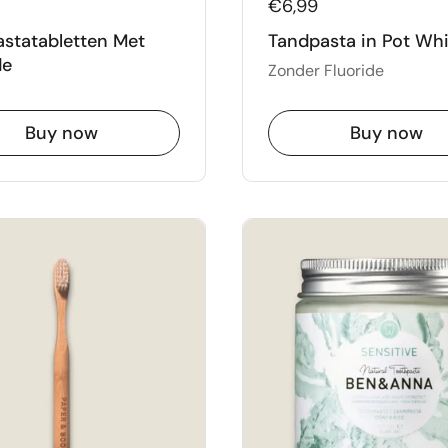
€6,99
statabletten Met
Tandpasta in Pot Wh
de
Zonder Fluoride
Buy now
Buy now