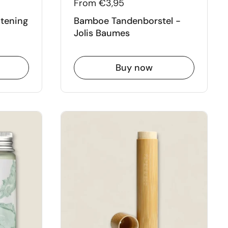
From €3,95
itening
Bamboe Tandenborstel -
Jolis Baumes
Buy now